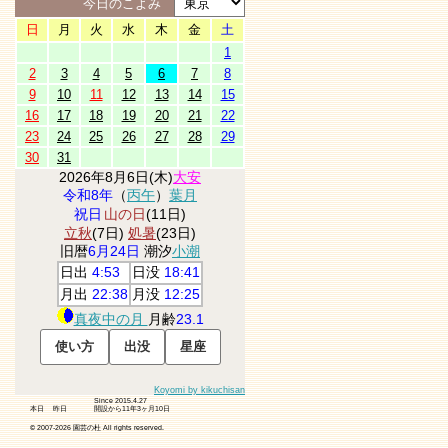
今日のこよみ
日
月
火
水
木
金
土
1
2
3
4
5
6
7
8
9
10
11
12
13
14
15
16
17
18
19
20
21
22
23
24
25
26
27
28
29
30
31
2026年8月6日(木)
大安
令和8年
（
丙午
）
葉月
祝日
山の日
(11日)
立秋
(7日)
処暑
(23日)
旧暦
6月24日
潮汐
小潮
日出
4:53
日没
18:41
月出
22:38
月没
12:25
真夜中の月
月齢
23.1
Koyomi by kikuchisan
Since 2015.4.27
本日
昨日
開設から11年3ヶ月10日
© 2007-
2026 園芸の杜 All rights reserved.