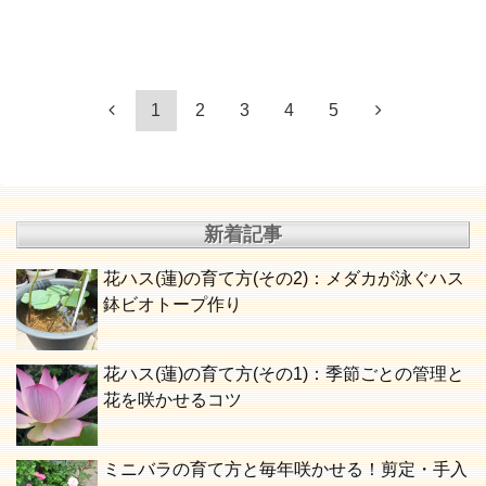
1
2
3
4
5
新着記事
花ハス(蓮)の育て方(その2)：メダカが泳ぐハス
鉢ビオトープ作り
花ハス(蓮)の育て方(その1)：季節ごとの管理と
花を咲かせるコツ
ミニバラの育て方と毎年咲かせる！剪定・手入