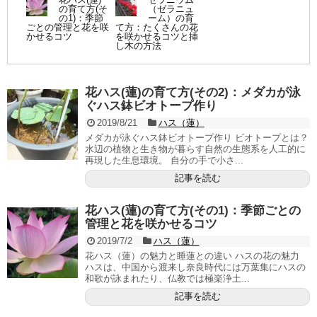
の育て方(そ
（ゼラニュ
の1)：季節
ーム）の育
ごとの管理と花を咲
て方：たくさんの花
かせるコツ
を咲かせるコツと挿
し木の方法
花ハス(蓮)の育て方(その2)：メダカが泳
ぐハス鉢ビオトープ作り
2019/8/21
ハス（蓮）
メダカが泳ぐハス鉢ビオトープ作り ビオトープとは？
水辺の植物と生き物が暮らす自然の生態系を人工的に
再現した生息環境。 自分の手で小さ...
記事を読む
花ハス(蓮)の育て方(その1)：季節ごとの
管理と花を咲かせるコツ
2019/7/2
ハス（蓮）
花ハス（蓮）の魅力と睡蓮との違い ハスの花の魅力
ハスは、中国から渡来し奈良時代には万葉集にハスの
和歌が詠まれたり、仏教では極楽浄土...
記事を読む