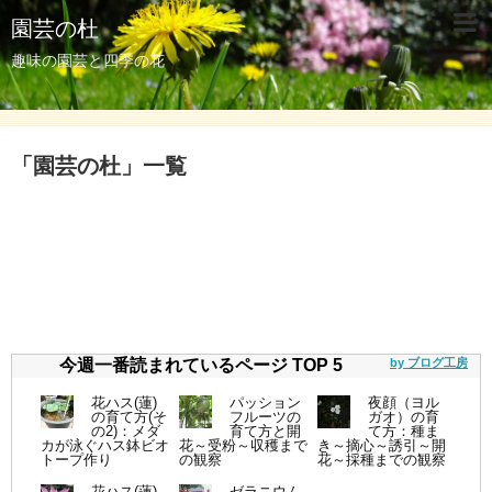
園芸の杜
趣味の園芸と四季の花
「
園芸の杜
」
一覧
今週一番読まれているページ TOP 5
by ブログ工房
花ハス(蓮)
パッション
夜顔（ヨル
の育て方(そ
フルーツの
ガオ）の育
の2)：メダ
育て方と開
て方：種ま
カが泳ぐハス鉢ビオ
花～受粉～収穫まで
き～摘心～誘引～開
トープ作り
の観察
花～採種までの観察
花ハス(蓮)
ゼラニウム