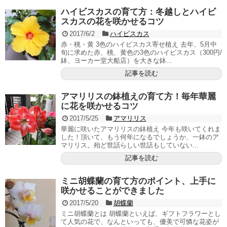
ハイビスカスの育て方：冬越しとハイビ
スカスの花を咲かせるコツ
2017/6/2
ハイビスカス
赤・桃・黄 3色のハイビスカス寄せ植え 去年、5月中
旬に求めた赤、桃、黄色の3色のハイビスカス（300円/
鉢、ヨーカー堂大船店）を大きな鉢...
記事を読む
アマリリスの鉢植えの育て方！毎年華麗
に花を咲かせるコツ
2017/5/25
アマリリス
華麗に咲いたアマリリスの鉢植え 今年も咲いてくれま
した！頂いて、もう何年になるでしょうか、一鉢のア
マリリス。殆ど世話らしい世話もしていない...
記事を読む
ミニ胡蝶蘭の育て方のポイント、上手に
咲かせることができました
2017/5/20
胡蝶蘭
ミニ胡蝶蘭とは 胡蝶蘭といえば、ギフトフラワーとし
て人気の花で、なんといっても、優美で可憐な花姿が