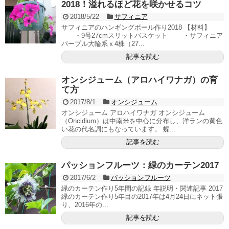
2018！溢れるほど花を咲かせるコツ
2018/5/22
サフィニア
サフィニアのハンギングボール作り2018 【材料】
・9号27cmスリットバスケット ・サフィニア
パープル大輪系ｘ4株（27...
記事を読む
オンシジューム（アロハイワナガ）の育
て方
2017/8/1
オンシジューム
オンシジューム アロハイワナガ オンシジューム
（Oncidium）は中南米を中心に分布し、洋ランの黄色
い花の代名詞にもなっています。 蝶...
記事を読む
パッションフルーツ：緑のカーテン2017
2017/6/2
パッションフルーツ
緑のカーテン作り5年間の記録 年説明・関連記事 2017
緑のカーテン作り5年目の2017年は4月24日にネット張
り、2016年の...
記事を読む