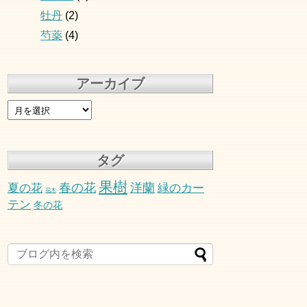
牡丹
(2)
芍薬
(4)
アーカイブ
タグ
果樹
春の花
洋蘭
夏の花
緑のカー
花木
テン
冬の花