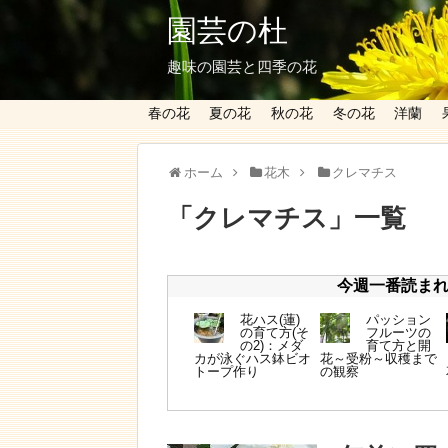
園芸の杜
趣味の園芸と四季の花
春の花
夏の花
秋の花
冬の花
洋蘭
ホーム
花木
クレマチス
「
クレマチス
」
一覧
今週一番読まれて
花ハス(蓮)
パッション
の育て方(そ
フルーツの
の2)：メダ
育て方と開
カが泳ぐハス鉢ビオ
花～受粉～収穫まで
トープ作り
の観察