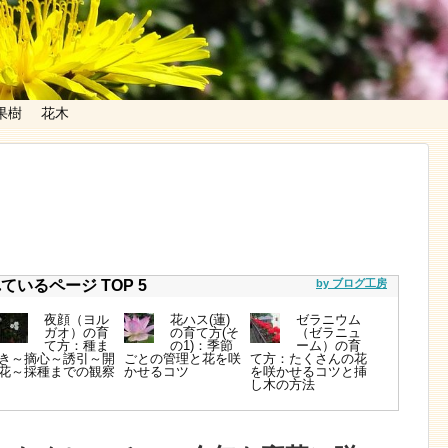
果樹
花木
いるページ TOP 5
by ブログ工房
夜顔（ヨル
花ハス(蓮)
ゼラニウム
ガオ）の育
の育て方(そ
（ゼラニュ
て方：種ま
の1)：季節
ーム）の育
き～摘心～誘引～開
ごとの管理と花を咲
て方：たくさんの花
花～採種までの観察
かせるコツ
を咲かせるコツと挿
し木の方法