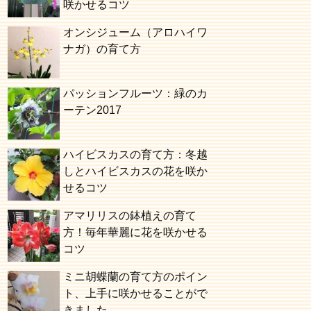
咲かせるコツ
オンシジューム（アロハイワ
ナガ）の育て方
パッションフルーツ：緑のカ
ーテン2017
ハイビスカスの育て方：冬越
しとハイビスカスの花を咲か
せるコツ
アマリリスの鉢植えの育て
方！毎年華麗に花を咲かせる
コツ
ミニ胡蝶蘭の育て方のポイン
ト、上手に咲かせることがで
きました