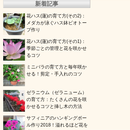
新着記事
花ハス(蓮)の育て方(その2)：
メダカが泳ぐハス鉢ビオトー
プ作り
花ハス(蓮)の育て方(その1)：
季節ごとの管理と花を咲かせ
るコツ
ミニバラの育て方と毎年咲か
せる！剪定・手入れのコツ
ゼラニウム（ゼラニューム）
の育て方：たくさんの花を咲
かせるコツと挿し木の方法
サフィニアのハンギングボー
ル作り2018！溢れるほど花を