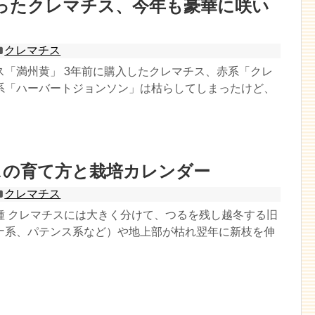
ったクレマチス、今年も豪華に咲い
クレマチス
ス「満州黄」 3年前に購入したクレマチス、赤系「クレ
系「ハーバートジョンソン」は枯らしてしまったけど、
スの育て方と栽培カレンダー
クレマチス
種 クレマチスには大きく分けて、つるを残し越冬する旧
ナ系、パテンス系など）や地上部が枯れ翌年に新枝を伸