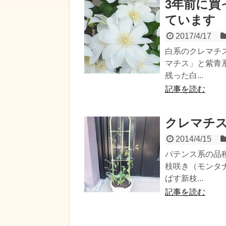
3年前に買
ています
2017/4/17
白系のクレマチ
マチス」と紫青
残った白...
記事を読む
クレマチ
2014/4/15
パテンス系の品
枝咲き（モンタ
ばす新枝...
記事を読む