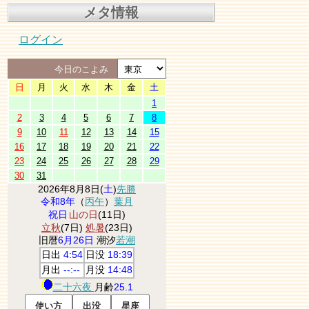
メタ情報
ログイン
今日のこよみ
日
月
火
水
木
金
土
1
2
3
4
5
6
7
8
9
10
11
12
13
14
15
16
17
18
19
20
21
22
23
24
25
26
27
28
29
30
31
2026年8月8日(
土
)
先勝
令和8年
（
丙午
）
葉月
祝日
山の日
(11日)
立秋
(7日)
処暑
(23日)
旧暦
6月26日
潮汐
若潮
日出
4:54
日没
18:39
月出
--:--
月没
14:48
二十六夜
月齢
25.1