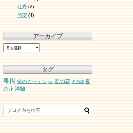
牡丹
(2)
芍薬
(4)
アーカイブ
タグ
果樹
春の花
緑のカーテン
夏
冬の花
花木
洋蘭
の花