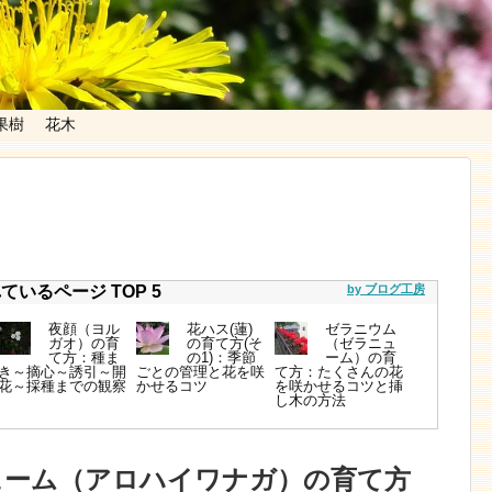
果樹
花木
いるページ TOP 5
by ブログ工房
夜顔（ヨル
花ハス(蓮)
ゼラニウム
ガオ）の育
の育て方(そ
（ゼラニュ
て方：種ま
の1)：季節
ーム）の育
き～摘心～誘引～開
ごとの管理と花を咲
て方：たくさんの花
花～採種までの観察
かせるコツ
を咲かせるコツと挿
し木の方法
ューム（アロハイワナガ）の育て方