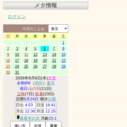
メタ情報
ログイン
今日のこよみ
日
月
火
水
木
金
土
1
2
3
4
5
6
7
8
9
10
11
12
13
14
15
16
17
18
19
20
21
22
23
24
25
26
27
28
29
30
31
2026年8月6日(木)
大安
令和8年
（
丙午
）
葉月
祝日
山の日
(11日)
立秋
(7日)
処暑
(23日)
旧暦
6月24日
潮汐
小潮
日出
4:53
日没
18:41
月出
22:38
月没
12:25
真夜中の月
月齢
23.1