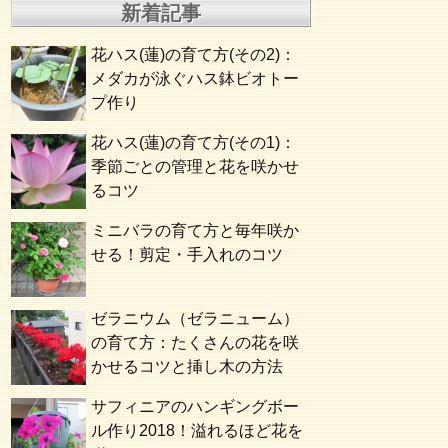
新着記事
花ハス(蓮)の育て方(その2)：
メダカが泳ぐハス鉢ビオトー
プ作り
花ハス(蓮)の育て方(その1)：
季節ごとの管理と花を咲かせ
るコツ
ミニバラの育て方と毎年咲か
せる！剪定・手入れのコツ
ゼラニウム（ゼラニューム）
の育て方：たくさんの花を咲
かせるコツと挿し木の方法
サフィニアのハンギングボー
ル作り2018！溢れるほど花を