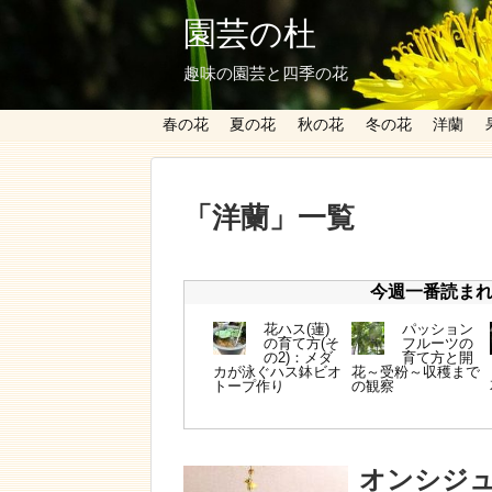
園芸の杜
趣味の園芸と四季の花
春の花
夏の花
秋の花
冬の花
洋蘭
「
洋蘭
」
一覧
今週一番読まれて
花ハス(蓮)
パッション
の育て方(そ
フルーツの
の2)：メダ
育て方と開
カが泳ぐハス鉢ビオ
花～受粉～収穫まで
トープ作り
の観察
オンシジ