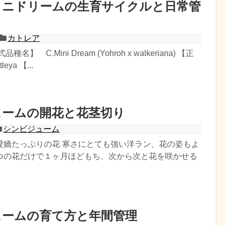
ミニドリームの生育サイクルと日常管
カトレア
】 C.Mini Dream (Yohroh x walkeriana) 【正
ya 【...
ュームの開花と花茎切り
シンビジューム
愛嬌たっぷりの花 寒さにとても強い洋ラン、花の姿もよ
つの花だけで１ヶ月ほどもち、次から次と花を咲かせる
ュームの育て方と年間管理