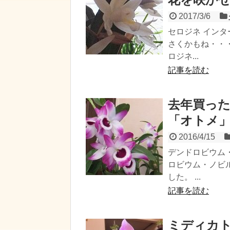
2017/3/6
セロジネ イン
さくかもね・・
ロジネ...
記事を読む
去年買っ
「オトメ
2016/4/15
デンドロビウム
ロビウム・ノビ
した。 ...
記事を読む
ミディカ