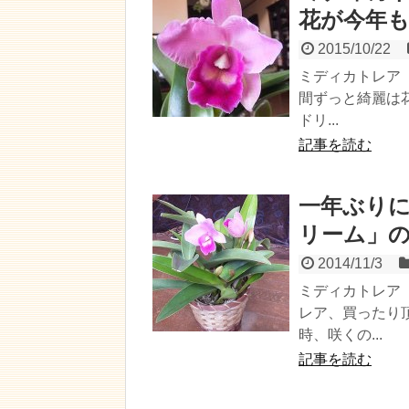
花が今年
2015/10/22
ミディカトレア
間ずっと綺麗は
ドリ...
記事を読む
一年ぶり
リーム」
2014/11/3
ミディカトレア
レア、買ったり
時、咲くの...
記事を読む