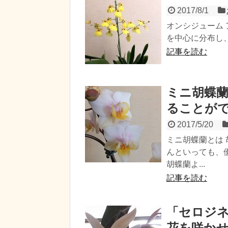
2017/8/1
オンシジューム 
を中心に分布し、
記事を読む
ミニ胡蝶
ることが
2017/5/20
ミニ胡蝶蘭とは
んといっても、
胡蝶蘭よ...
記事を読む
「セロジネ
花を咲か