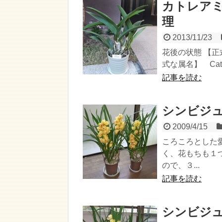
カトレア
理
2013/11/23
花後の状態 【正式品種名
式な属名】 Cattle
記事を読む
シンビジ
2009/4/15
ころころとした
く、花もちも１
ので、３...
記事を読む
シンビジ