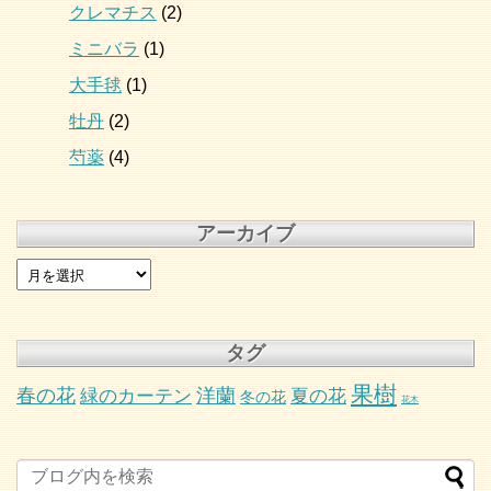
クレマチス
(2)
ミニバラ
(1)
大手毬
(1)
牡丹
(2)
芍薬
(4)
アーカイブ
タグ
果樹
春の花
洋蘭
緑のカーテン
夏の花
冬の花
花木