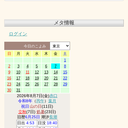
メタ情報
ログイン
今日のこよみ
日
月
火
水
木
金
土
1
2
3
4
5
6
7
8
9
10
11
12
13
14
15
16
17
18
19
20
21
22
23
24
25
26
27
28
29
30
31
2026年8月7日(金)
赤口
令和8年
（
丙午
）
葉月
祝日
山の日
(11日)
立秋
(7日)
処暑
(23日)
旧暦
6月25日
潮汐
長潮
日出
4:53
日没
18:40