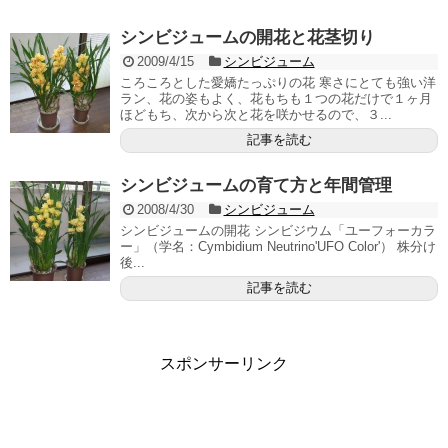
シンビジュームの開花と花茎切り
2009/4/15
シンビジューム
ころころとした愛嬌たっぷりの花 寒さにとても強い洋
ラン、花の姿もよく、花もちも１つの花だけで１ヶ月
ほどもち、次から次と花を咲かせるので、３...
記事を読む
シンビジュームの育て方と年間管理
2008/4/30
シンビジューム
シンビジュームの開花 シンビジウム「ユーフォーカラ
ー」（学名：Cymbidium Neutrino'UFO Color'） 株分け
後...
記事を読む
スポンサーリンク