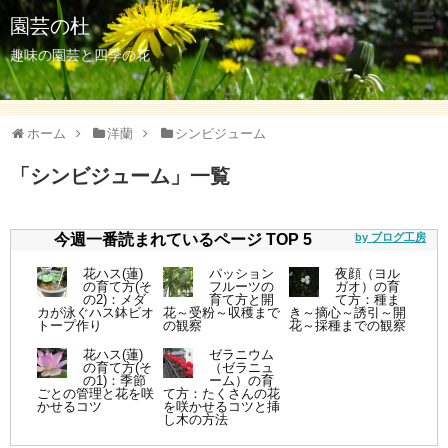
園芸の杜
趣味の園芸と四季の花
ホーム
洋蘭
シンビジューム
「
シンビジューム
」
一覧
今週一番読まれているページ TOP 5
by ブログ工房
花ハス(蓮)
パッション
夜顔（ヨル
の育て方(そ
フルーツの
ガオ）の育
の2)：メダ
育て方と開
て方：種ま
カが泳ぐハス鉢ビオ
花～受粉～収穫まで
き～摘心～誘引～開
トープ作り
の観察
花～採種までの観察
花ハス(蓮)
ゼラニウム
の育て方(そ
（ゼラニュ
の1)：季節
ーム）の育
ごとの管理と花を咲
て方：たくさんの花
かせるコツ
を咲かせるコツと挿
し木の方法