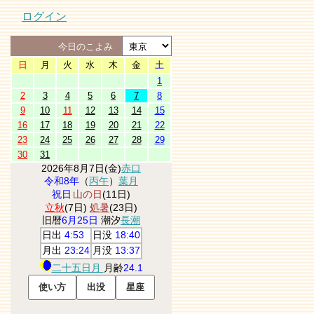
ログイン
今日のこよみ
日
月
火
水
木
金
土
1
2
3
4
5
6
7
8
9
10
11
12
13
14
15
16
17
18
19
20
21
22
23
24
25
26
27
28
29
30
31
2026年8月7日(金)
赤口
令和8年
（
丙午
）
葉月
祝日
山の日
(11日)
立秋
(7日)
処暑
(23日)
旧暦
6月25日
潮汐
長潮
日出
4:53
日没
18:40
月出
23:24
月没
13:37
二十五日月
月齢
24.1