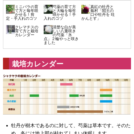
ミニバラの育
芍薬の育て方
真紅の牡丹と
て方と毎年咲
と大輪を毎年
蕪村「閻王の
かせる！剪
咲かせる！手
口や牡丹を 吐
定・手入れのコツ
入れのコツ
かんとす」
クレマチスの
清楚な白が美
育て方と栽培
しい八重咲き
カレンダー
の芍薬「氷
点」２輪やっと咲き
ました
栽培カレンダー
牡丹が樹木であるのに対して、芍薬は草本です。そのた
め、冬には地上部が枯れてしまい休眠します。