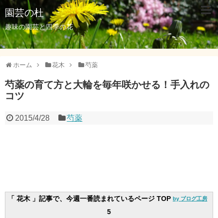
園芸の杜
趣味の園芸と四季の花
ホーム
花木
芍薬
芍薬の育て方と大輪を毎年咲かせる！手入れの
コツ
2015/4/28
芍薬
「 花木 」記事で、今週一番読まれているページ TOP
by ブログ工房
5