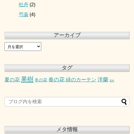
牡丹
(2)
芍薬
(4)
アーカイブ
タグ
果樹
春の花
洋蘭
夏の花
緑のカーテン
冬の花
花木
メタ情報