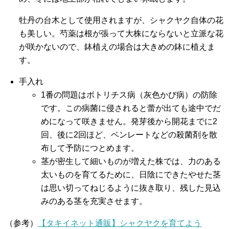
牡丹の台木として使用されますが、シャクヤク自体の花
も美しい。芍薬は根が張って大株にならないと立派な花
が咲かないので、鉢植えの場合は大きめの鉢に植えま
す。
手入れ
1番の問題はボトリチス病（灰色かび病）の防除
です。この病菌に侵されると蕾が出ても途中でだ
めになって咲きません。発芽後から開花までに2
回、後に2回ほど、ベンレートなどの殺菌剤を散
布して予防につとめます。
茎が密生して細いものが増えた株では、力のある
太いものを育てるために、日陰にできたやせた茎
は思い切ってねじるように抜き取り、残した見込
みのある茎を充実させます。
（参考）
【タキイネット通販】シャクヤクを育てよう