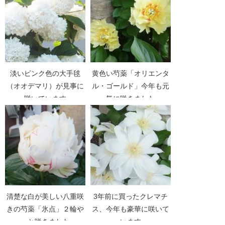
淡いピンク色の大手毬
黄色い芍薬「オリエンタ
（オオデマリ）が見事に
ル・ゴールド」今年も元
咲いています
気に咲きました
清楚な白が美しい八重咲
3年前に買ったクレマチ
きの芍薬「氷点」２輪や
ス、今年も豪華に咲いて
っと咲きました
います