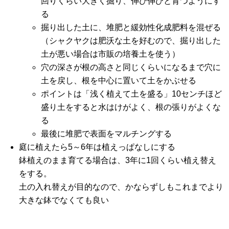
回りくらい大きく掘り、伸び伸びと育つようにす
る
掘り出した土に、堆肥と緩効性化成肥料を混ぜる
（シャクヤクは肥沃な土を好むので、掘り出した
土が悪い場合は市販の培養土を使う）
穴の深さが根の高さと同じくらいになるまで穴に
土を戻し、根を中心に置いて土をかぶせる
ポイントは「浅く植えて土を盛る」10センチほど
盛り土をすると水はけがよく、根の張りがよくな
る
最後に堆肥で表面をマルチングする
庭に植えたら5～6年は植えっぱなしにする
鉢植えのまま育てる場合は、3年に1回くらい植え替え
をする。
土の入れ替えが目的なので、かならずしもこれまでより
大きな鉢でなくても良い