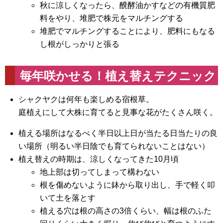
秋に涼しくなったら、醗酵油かすなどの有機質肥
料をやり、堆肥で株元をマルチングする
堆肥でマルチングすることにより、肥料にもなる
し根がしっかりと張る
毎年咲かせる！植え替えテクニック
シャクヤクは何年も楽しめる宿根草。
庭植えにして大株に育てると見事な花がたくさん咲く。
植える場所はなるべく半日以上日が当たる日当たりの良
い場所（明るい半日陰でも育てられないことはない）
植え替えの時期は、涼しくなってきた10月頃
地上部は切ってしまって構わない
根を傷めないように鉢から取り出し、手で軽く叩
いて土を落とす
植える穴は根の高さの3倍くらい、幅は根のふた